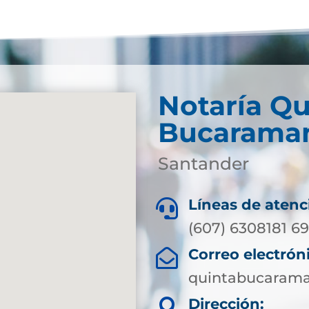
Notaría Qu
Bucarama
Santander
Líneas de atenc

(607) 6308181 6
Correo electrón

quintabucarama
Dirección:
