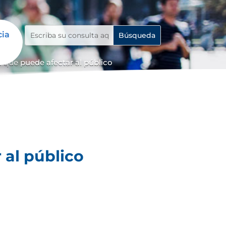
cia
 que puede afectar al público
 al público