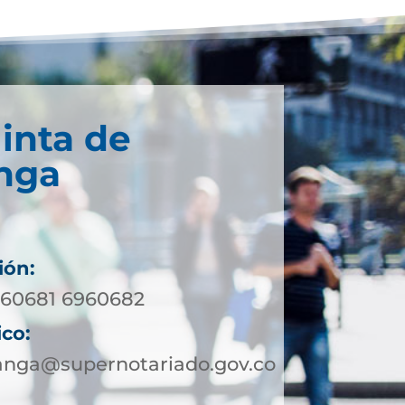
inta de
nga
ión:
960681 6960682
ico:
nga@supernotariado.gov.co