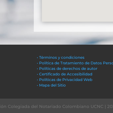
• Términos y condiciones
• Política de Tratamiento de Datos Pers
• Políticas de derechos de autor
• Certificado de Accesibilidad
• Políticas de Privacidad Web
• Mapa del Sitio
ón Colegiada del Notariado Colombiano UCNC | 20