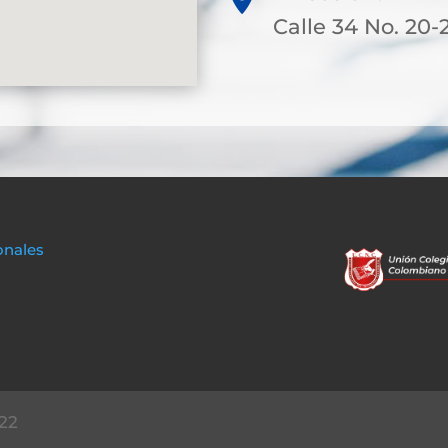
Calle 34 No. 20-
onales
22