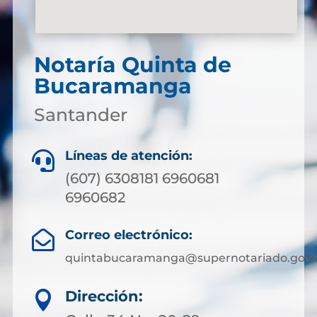
Notaría Quinta de
Bucaramanga
Santander
Líneas de atención:

(607) 6308181 6960681
6960682
Correo electrónico:

quintabucaramanga@supernotariado.gov.
Dirección:
