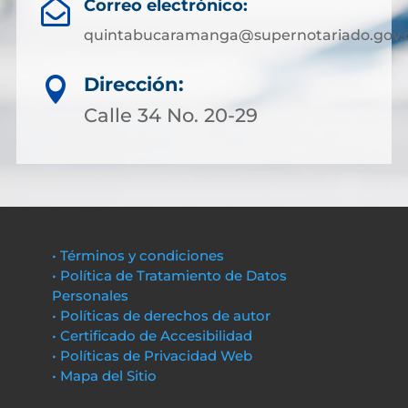
Correo electrónico:

quintabucaramanga@supernotariado.gov.
Dirección:

Calle 34 No. 20-29
• Términos y condiciones
• Política de Tratamiento de Datos
Personales
• Políticas de derechos de autor
• Certificado de Accesibilidad
• Políticas de Privacidad Web
• Mapa del Sitio