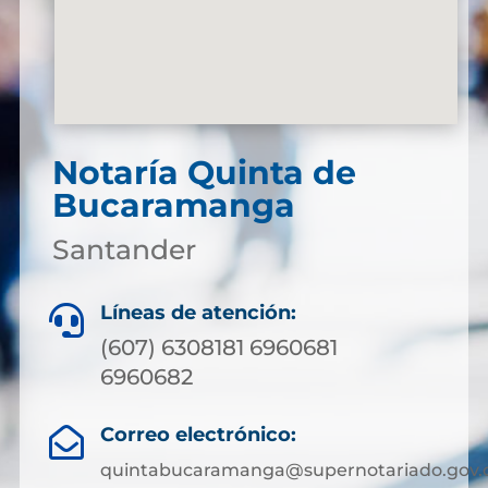
Notaría Quinta de
Bucaramanga
Santander
Líneas de atención:

(607) 6308181 6960681
6960682
Correo electrónico:

quintabucaramanga@supernotariado.gov.