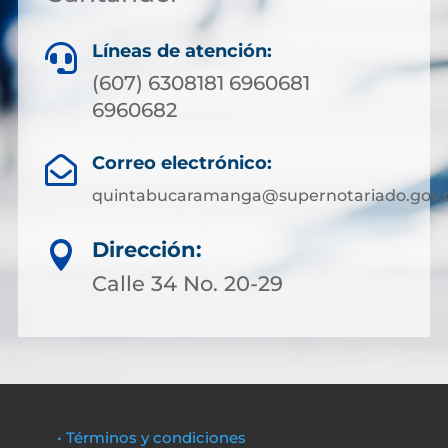
Líneas de atención:

(607) 6308181 6960681
6960682
Correo electrónico:

quintabucaramanga@supernotariado.gov.
Dirección:

Calle 34 No. 20-29
• Términos y condiciones