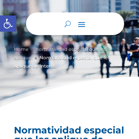
Abrir barra de herramientas
Home
normatividad especial que les
9
aplique.
Normatividad especial que les
9
aplique de interés.
Normatividad especial