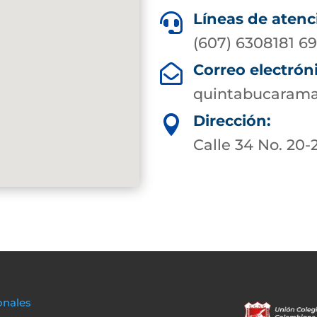
Líneas de atenc

(607) 6308181 6
Correo electrón

quintabucarama
Dirección:

Calle 34 No. 20-
onales