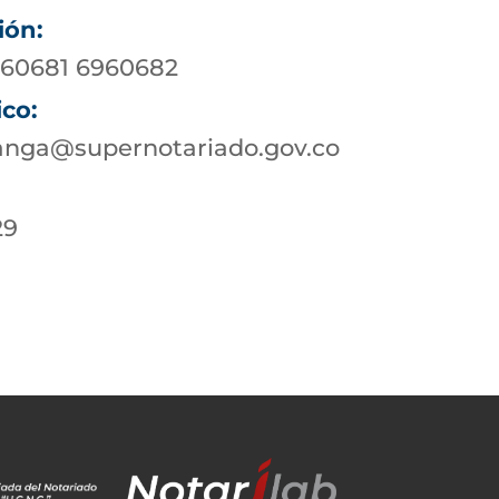
ión:
960681 6960682
ico:
nga@supernotariado.gov.co
29