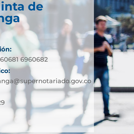
inta de
nga
ión:
960681 6960682
ico:
nga@supernotariado.gov.co
29