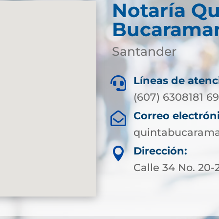
Notaría Qu
Bucarama
Santander
Líneas de atenc

(607) 6308181 6
Correo electrón

quintabucarama
Dirección:

Calle 34 No. 20-