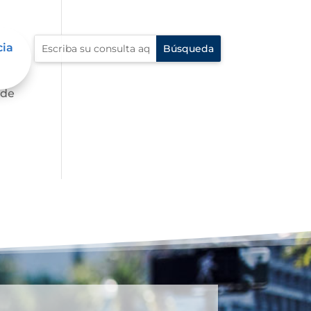
cia
te,
 de