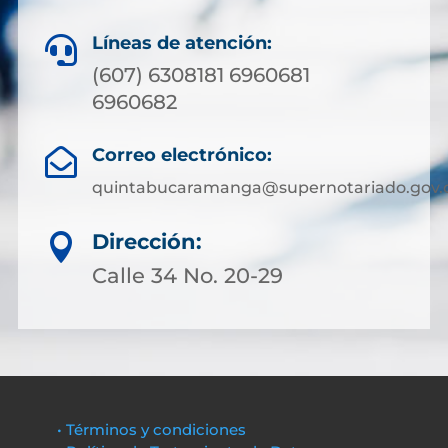
Líneas de atención:

(607) 6308181 6960681
6960682
Correo electrónico:

quintabucaramanga@supernotariado.gov.
Dirección:

Calle 34 No. 20-29
• Términos y condiciones