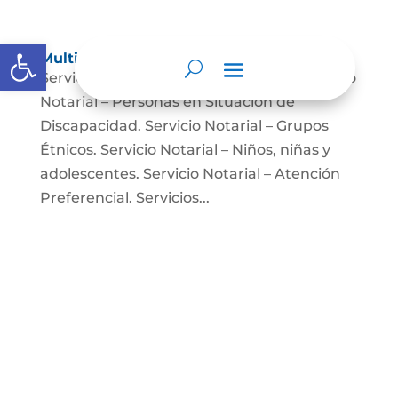
Abrir barra de herramientas
Multimedia
Servicio Notarial – Fuerzas Militares. Servicio
Notarial – Personas en Situación de
Discapacidad. Servicio Notarial – Grupos
Étnicos. Servicio Notarial – Niños, niñas y
adolescentes. Servicio Notarial – Atención
Preferencial. Servicios...